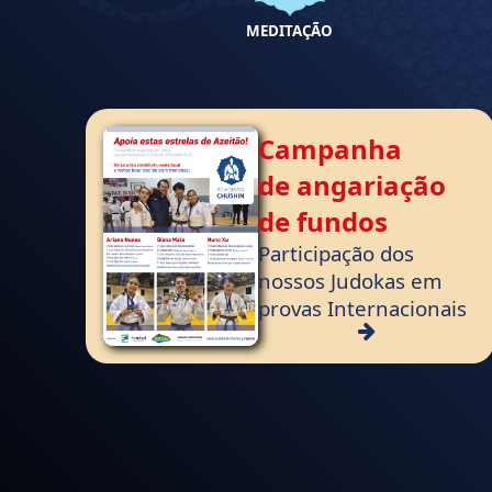
MEDITAÇÃO
Campanha
de angariação
de fundos
Participação dos
nossos Judokas em
provas Internacionais